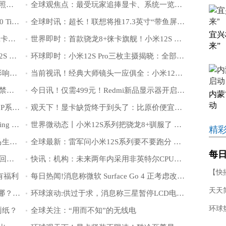
《碟中谍7：致命清算》扒飞机特技幕后照曝光
全球观焦点：最受玩家追捧显卡、系统一览：CPU上AMD继续抢占Intel份额
环球新动态：1.67万元！EVGA RTX 3090 Ti终极卡皇终于开卖：白送1600W电源
全球时讯：超长！联想将推17.3英寸“带鱼屏”笔记本：还带8英寸副屏
宜兴
天天快资讯丨显卡价格半年暴跌57％！A卡几乎全线破发
世界即时：首款骁龙8+徕卡旗舰！小米12S Pro重要规格公布：顶级2K E5屏
来”
天天观察：最快19分钟即可充满：小米12S Pro搭载120W超级快充
环球即时：小米12S Pro三枚主摄揭晓：全部5000万像素 三颗徕卡
世界消息！日本突发大规模通信故障！影响近4000万人
当前视讯！经典大师镜头一应俱全：小米12S Pro搭载徕卡大师镜头包
焦点短讯！Intel Arc显卡跑分优化功能被禁用：能跟AMD/NV公平竞争了
今日讯！仅需499元！Redmi新品显示器开启预售：21.5英寸、支持DC调光
内蒙
动
焦点观察：小米笔记本Pro 2022搭载酷睿P系列处理器：多核性能比11代i5提升76%
观天下！显卡缺货终于到头了：比原价便宜2000块拿下3090Ti
今日要闻!四边等宽的安卓新机来袭 Nothing Phone 1展望：卖2600多元
世界微动态丨小米12S系列把骁龙8+驯服了 产品经理：用户上手后一定会给好评
精
世界短讯！通用汽车底特律工厂电动悍马生产缓慢，日产量仅12辆
全球最新：雷军问小米12S系列要不要跑分 网友投票建议跑《原神》
每
全球热议:小鹏P7出事故气囊未弹出 官方回应：事发后车门可解锁打开
快讯：机构：未来两年内采用非英特尔CPU的服务器出货量份额将大幅上升
现
【快
有福利
每日热闻!消息称微软 Surface Go 4 正考虑改用 Arm 处理器
天天
环球快看：一加10T和一加10 Pro区别在哪？一文提前了解
环球滚动:供过于求，消息称三星暂停LCD电视面板采购
厕纸？
全球关注：“用而不知”的无线电