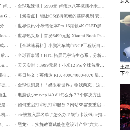
迎来
天天观焦点：5999元的小米12S Ultra成了 卢伟冰：卖得最好
全球观速讯丨5999元 卢伟冰八字概括小米12S Ultra：巅峰影像 安卓之光
当前动态:全球首款骁龙8+直屏旗舰 realme GT2大师探索版开启预定
【聚看点】能让iOS保持流畅的墓碑机制 安卓也有了！
【焦点热闻】11700兆别墅级覆盖！小米分布式Wi-Fi 6路由HomeWiFi发布
世界快讯:小米笔记本Pro 16搭载4K OLED屏：手机、笔记本首次色彩统一
关注：小米首款触控屏轻薄本！Xiaomi Book Pro 14 2022图赏
世界热头条丨首发6499元起 Xiaomi Book Pro 16 2022笔记本发布：4K OLED大师屏
全球观点：350平别墅级覆盖！小米分布式Wi-Fi 6路由HomeWiFi图赏
【全球速看料】小鹏汽车城市NGP工程版自动驾驶展示：广州市区 26 公里 0 接管
【快播报】小米12S Ultra登场：“巨无霸”后摄模组、没有可乐标
全球百事通！HTC 拓展元宇宙生态系，分析称预计今年到 2024 年仍亏损
全球播报:外媒：PS VR2头显或将采用Tobii眼球追踪技术控制游戏
天天实时：3999元起！小米12 Pro全球首发天玑9000+：和骁龙8+版完全不同
土星
下个
天天观察：应对 PCIe 5.0 高速 SSD，厂商推出 M.2 塔式散热器
每日热文：英伟达 RTX 4090/4080/4070 显卡规格最新爆料汇总
天天快讯:雷军：对标iPhone在小米内部不是口号 差距正在拉近
全球快消息！「媒眼看世界」物我两忘，这种“心流体验”你有吗？
新生
电脑缺少msvcp140.dll怎么办？3个解决方法
路由器突然闪红灯上不了网怎么办？一般是这5种原因导致的
如何重启打印机打印服务？网站SE需要重启打印机的几种情况
研究发现：一个圆面包就能隔空偷取计算机的密钥？
etc被拉入黑名单了怎么办？银行卡没钱etc扣款失败怎么补缴?
皇派门窗朱梦思：低碳发展驱动企业品牌、制造和产品升级
黑龙江：实施教育赋能创意设计产业“六大行动”