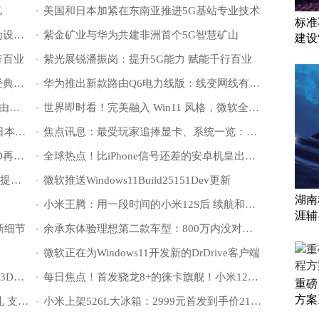
亿
美国和日本加紧在东南亚推进5G基站专业技术
标准
英国电信申请延长从其核心网中移除华为设备的期限
紫金矿业与华为共建非洲首个5G智慧矿山
建设
行百业
紫光展锐潘振岗：提升5G能力 赋能千行百业
小米12SPro将搭载大师镜头包内含三款经典镜头
华为推出新款路由Q6电力线版：线变网线有电就有好Fi
环球头条：150平米穿墙王！小米高端路由器来了：开机自动连接
世界即时看！完美融入 Win11 风格，微软全新 OneDrive 客户端意外曝光
全球消息！通信故障影响近4000万人，日本第二大移动运营商KDDI恢复作业完成
焦点讯息：最受玩家追捧显卡、系统一览：CPU上AMD继续抢占Intel份额
当前速读：AMD游戏神U锐龙7 5800X3D再升级：免费解锁5％额外性能
全球热点！比iPhone信号还差的安卓机皇出现了 6000元的Pixel 6 Pro被批连不上网
MLPerf2.0基准测评结果发布 性能三年半提高23倍
微软推送Windows11Build25151Dev更新
湖南
小米王腾：用一段时间的小米12S后 续航和发热控制更好
涯辅
了新细节
余承东体验理想第二款车型：800万内没对手了
微软正在为Windows11开发新的DrDrive客户端
世界热推荐：AMD游戏神U锐龙7 5800X3D再升级：免费解锁5%额外性能
每日焦点！首发骁龙8+的徕卡旗舰！小米12S系列未发先火：超100万人预约
重磅
方案
华为Mate50系列贴膜曝光：左上角双挖孔 支持人脸识别
小米上架526L大冰箱：2999元首发到手价2199元