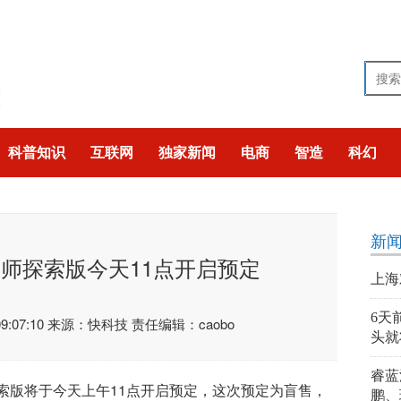
科普知识
互联网
独家新闻
电商
智造
科幻
技
猎奇
聚焦
新
T2大师探索版今天11点开启预定
上海
6天
:07:10
来源：快科技
责任编辑：caobo
头就
睿蓝
师探索版将于今天上午11点开启预定，这次预定为盲售，
鹏、