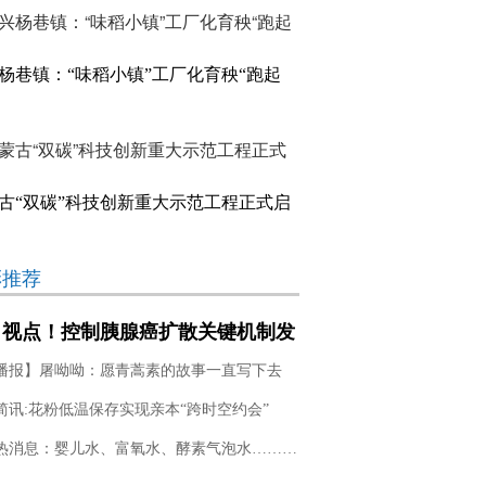
杨巷镇：“味稻小镇”工厂化育秧“跑起
古“双碳”科技创新重大示范工程正式启
彩推荐
日视点！控制胰腺癌扩散关键机制发
播报】屠呦呦：愿青蒿素的故事一直写下去
简讯:花粉低温保存实现亲本“跨时空约会”
环球热消息：婴儿水、富氧水、酵素气泡水…… 关掉“高端水”滤镜，看看它们的真面目