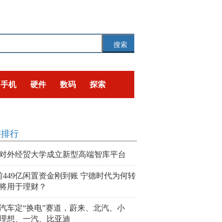
搜索
手机
硬件
数码
探索
闻排行
对外经贸大学成立新型高端智库平台
前449亿闲置资金刚到账 宁德时代为何转
将用于理财？
汽车定“换电”赛道，蔚来、北汽、小
理想、一汽、比亚迪