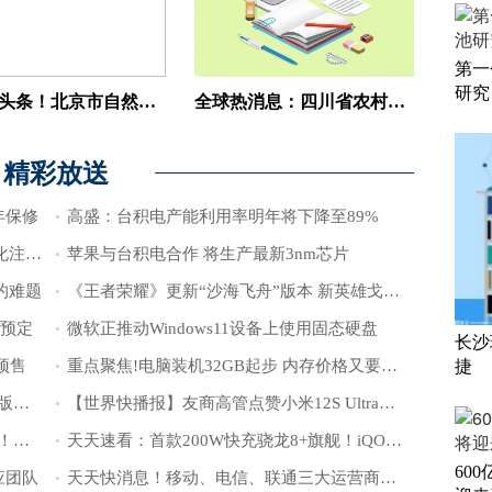
第一
研究
环球今头条！北京市自然科学基金委员会办公室组织多场项目申报政策宣讲会
全球热消息：四川省农村科技四大举措保就业
精彩放送
年保修
高盛：台积电产能利用率明年将下降至89%
爱立信吴立东：5G价值升维为中国数字化注入更多可能
苹果与台积电合作 将生产最新3nm芯片
的难题
《王者荣耀》更新“沙海飞舟”版本 新英雄戈娅即将上线
启预定
微软正推动Windows11设备上使用固态硬盘
长沙
启预售
重点聚焦!电脑装机32GB起步 内存价格又要便宜了：跌幅超预期
捷
世界百事通！安卓之光 小米12S 8+256G版抢购一空：5999元
【世界快播报】友商高管点赞小米12S Ultra：有看点 影像用心堆料
【环球新视野】1英寸大底碾压所有对手！小米12S Ultra评测：徕卡加持 全焦段无死角随拍
天天速看：首款200W快充骁龙8+旗舰！iQOO 10系列官宣：马上来
60
应团队
天天快消息！移动、电信、联通三大运营商首次联合：三名董事长聚一起了