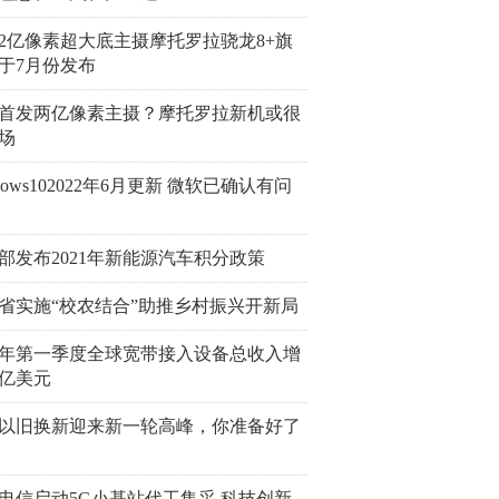
2亿像素超大底主摄摩托罗拉骁龙8+旗
于7月份发布
首发两亿像素主摄？摩托罗拉新机或很
场
ndows102022年6月更新 微软已确认有问
部发布2021年新能源汽车积分政策
省实施“校农结合”助推乡村振兴开新局
22年第一季度全球宽带接入设备总收入增
4亿美元
以旧换新迎来新一轮高峰，你准备好了
电信启动5G小基站代工集采 科技创新