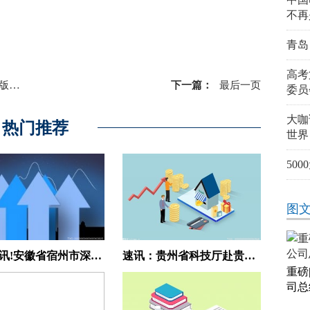
不再
青岛
高考
预售
下一篇：
最后一页
委员
大咖
热门推荐
世界
50
图
每日热讯!安徽省宿州市深入推动财政科研经费管理改革
速讯：贵州省科技厅赴贵州轻工职业技术学院调研
重磅
司总