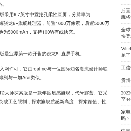
格。
后置
探索版采用6.7英寸中置挖孔柔
性
直屏，分辨率为
舰将
载高通骁龙8+旗舰处理器，前置1600万像素，后置5000万
全球
池为5000mAh，支持100W有线快充。
快登
Wi
师探索版是业界第一款开售的骁龙8+直屏手机。
题了
获得入网许可，它由realme与一位国际知名潮流设计师联
工信
列与一加Ace类似。
贵州
me GT2大师探索版是一款年度质感旗舰，代号露营。它采
20
至4
突破工艺限制，探索旗舰质感新高度，探索颜值、
性
家电
吗？
直屏
刷新率为120Hz
探索颜值
中国