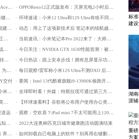
【环球新要闻】3年前的神机OPPO Reno Ace喜提ColorOS 12：36个月不卡
OPPOReno12正式版发布：灭屏充电2小时后重启
标准
全球最资讯丨小白分分钟被绕迷：CPU后缀都是啥意思？
环球速读：小米12 Ultra和12S Ultra有啥不同？雷军解答：前者被砍 后者全面升级
建设
世界报道:HTC首款元宇宙手机上热搜：能建立虚拟分身、存储虚拟资产
动态：用上了这项新技术后 笔记本的续航越来越差了
今日热讯：上千元的亮机卡！GTX 1630正式发布：还不如6年前
当前速讯：小米笔记本Pro 2022来了：大师级屏幕独一无二
要闻：七彩虹首发三款GTX 1630：经典战斧1269元
今日关注：NVIDIA GTX 1630性能首测：被RX 6400按在地上摩擦
世界快报:400元！EVGA发布四8针-16针转接器：自带ARGB光污染
今日热议：跟上安卓步伐！拥有息屏显示功能的iPhone 14 Pro正面照曝光
焦点速读：苹果或推防摔版AppleWatch：为极限运动设计
每日观察!雷军称小米12S Ultra不测DXO 后者回应：始终专业、客观
lY交付
要闻：Intel 13代酷睿旗舰i9-13900K偷跑开卖：2850元真便宜
今日热文：不到一天就有近10万人预约 小米12S Ultra成了
全球即时看！外媒：特斯拉现可通过第三方软件实现CarPlay连接
湖南
涯辅
【环球新要闻】雷军剧透小米12S：6.28英寸屏幕 徕卡小屏旗舰
【环球速看料】谷歌将公布用户使用办公类应用时的碳足迹
重道远
观察：空欢喜？iPad mini 7不太可能用上120Hz高刷屏
世界热点评！汛期强降雨来袭，这些防汛知识你了解吗？
2022大连奥林匹克日城市健康跑活动圆满结束
重磅
【行业】上海推出十条养老机构纾困政策 养老业务逐步恢复
如何卸载自己电脑上的软件？别再用右键删除了！删不干净
方案