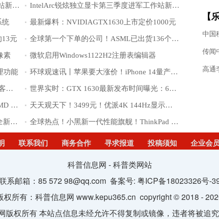
IntelArc锐炫独立显卡第三季度进军工作站新品不曝光
IntelArc锐炫独立显卡第三季度进军工作站新品不曝光
【乐
系统
最新爆料：NVIDIAGTX1630上市定价1000元
章
13元
全球第一个下单的公司！ASML已出货136个光刻机
传闻
像素
微软启用Windows1122H2注册表编辑器
高通
清理功能
环球观速讯丨苹果要大涨价！iPhone 14量产工作就绪：四款齐发 供应商已出货
快资讯：中国广电官网上线 但不能选号 客服称内测尚未向公众开放
世界实时：GTX 1630最新发布时间曝光：6月28日 定价1000元
微资讯！10GB显存要3299元！唯一的AMD RX 6700显卡开卖
天天观天下！3499元！优派4K 144Hz显示器新品发布：少见IPS面板
世界视讯！Intel Arc A380独立显卡首发全新DP 2.0接口：暂时只能残血
全球热点！小黑新一代性能旗舰！ThinkPad X1 Extreme用上i9-12900H+RTX 3080 Ti
明
联系我们
商务合作
寻求报道
投稿须知
企业会
科普信息网 - 科普类网站
联系邮箱：85 572 98@qq.com 备案号:
粤ICP备18023326号-3
版权所有：科普信息网 www.kepu365.cn copyright © 2018 - 202
网版权所有 本站点信息未经允许不得复制或镜像，违者将被追究