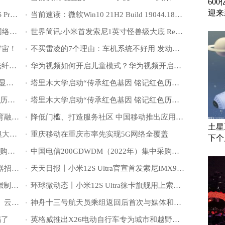
60
迎来
天天视讯！首款骁龙8+旗舰走红 小米12S Pro仅1天多就有20多万人预约
当前速读：微软Win10 21H2 Build 19044.1806预览版发布
当前热讯：亚马逊云科技宣布成立量子网络中心
世界简讯:小米首发索尼1英寸怪兽级大底 Redmi影像也要升级了
宇宙！
不买雷凌的7个理由：车机系统不好用 发动机噪音明显
会议室集群系统_会议室解决方案_非IP光纤拼控终端
华为视频如何开启儿童模式？华为视频开启儿童模式教程
rtx2050显卡什么水平有光追吗？rtx2050显卡怎么样？值得购买吗？
塔里木大学启动“传承红色基因 铭记红色历史”暑期实践专项活动
塔里木大学启动“传承红色基因 铭记红色历史”暑期实践专项活动
塔里木大学启动“传承红色基因 铭记红色历史”暑期实践专项活动
深度服务大湾区建设 促进内地与香港教育融合发展
降低门槛、打造服务社区 中国移动推出应用创新孵化平台
土星
《灿烂中国》全媒体品牌产业融合粤港澳大湾区选品基地启动仪式在广州举行
重庆移动在重庆市率先实现5G网络全覆盖
下个
中国电信200GDWDM（2022年）集中采购项目公示
中国电信200GDWDM（2022年）集中采购项目公示
中国移动发布2022年至2023年负载均衡器招标公告
天天日报丨小米12S Ultra官宣首发索尼IMX989：索尼迄今最大手机传感器！
当前聚焦：苹果陷入“包围” 巴西也考虑强制iPhone使用USB-C接口
环球微动态丨小米12S Ultra徕卡旗舰用上索尼IMX 989！雷军四字评价
赓续初心 筑梦前行——记优秀退役老兵、云南新兴职业学院董事长关祥祖
神舟十三号航天员乘组返回后首次与媒体和公众正式见面
祸了
英格威推出X26电动自行车专为城市和越野旅行设计