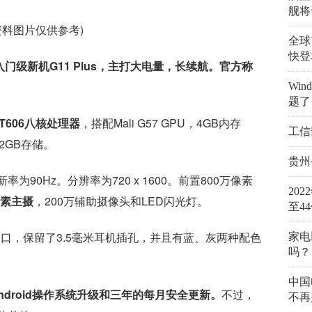
舰将
资料图片仅供参考)
全球
快登
门级新机G11 Plus，主打大电量，长续航。官方称
Wi
题了
T606八核处理器
，搭配Mali G57 GPU，4GB内存
工信
12GB存储。
贵州
为90Hz。分辨率为720 x 1600。前置800万像素
20
像素主摄
，200万辅助摄像头和LED闪光灯。
至4
-C端口，保留了3.5毫米耳机插孔，并且有蓝、灰两种配色
家电
吗？
中国
次Android操作系统升级和三年的每月安全更新。
不过，
不再