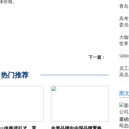
体价格。
青岛
推出新机G11
高考
委员
大咖
世界
50
下一篇：
员工
热门推荐
高员
图
重磅
司总
湖北将一体推进引才、育才、用才、留才，支撑产业链“优”
合资品牌向中国品牌置换 新能源汽车的“升级置换”不一样