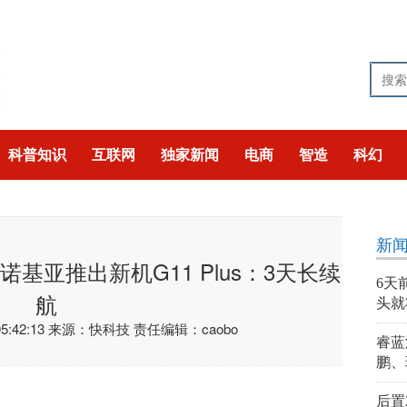
科普知识
互联网
独家新闻
电商
智造
科幻
技
猎奇
聚焦
新
诺基亚推出新机G11 Plus：3天长续
6天
航
头就
:42:13
来源：快科技
责任编辑：caobo
睿蓝
鹏、
后置