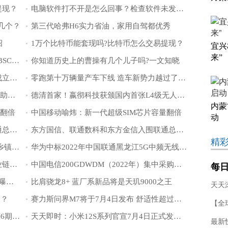
提现？
电脑软件打不开是怎么回事？检查软件未发现错误怎么办？
有几个？
第三代哈弗H6实力省油，家用自驾都优秀
招
1万个比特币能套现吗?比特币怎么交易提现？
宜兴
来”
如何在imToken钱包使用cBridge跨链桥?BSC网络上的跨链到Polygon网络教程
你知道历史上的曹操有几个儿子吗?一文知晓
图森未来联合创始人陈默加入造车大军成立氢燃料重卡公司
零跑第十万辆量产车下线 造车新势力越过了“生死线”
江淮1卡发布全新一代高端卡车“运多多” 助力物流行业降本增效
德清首家！嬴彻科技获颁国内首张L4级无人驾驶重卡测试牌照
内蒙
量翻倍
中国移动喻炜：新一代超级SIM芯片容量翻倍
动
东方国信、联通数科和东方金信入围联通总部数据应用中选候选人
东方国信、联通数科和东方金信入围联通总部数据应用中选候选人
精
注智赋能乡村振兴重庆移动实现5G网络乡镇全覆盖
华为中标2022年中国联通黑龙江5G中频无线网主设钥匙服务
中国移动推出应用创新孵化平台助力产业链开发者参与生态建设
中国电信200GDWDM（2022年）集中采购项目公示
每日
搭载高通第二代骁龙8芯片的小米新旗舰曝光：最快11月份发布
比肩骁龙8+ 蓝厂系新品将是天玑9000之王
构
价？
赛力斯问界M7将于7月4日发布 舒适性超过埃尔法
华为nova10开启预售：100元享50元优惠6期免息
天天即时：小米12S系列官宣7月4日正式发布：小米与徕卡联合研发
最新