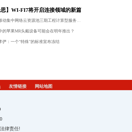
思】WI-FI7将开启连接领域的新篇
中国移动集中网络云资源池三期工程计算型服务器中标结果公示
中的苹果MR头戴设备可能会在明年推出？
李俨：一个“特殊”的标准宣布冻结
员
友情链接
网站地图
9
0
法律责任!