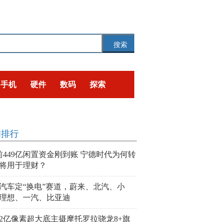
搜索
手机
硬件
数码
探索
闻排行
前449亿闲置资金刚到账 宁德时代为何转
将用于理财？
汽车定“换电”赛道，蔚来、北汽、小
理想、一汽、比亚迪
2亿像素超大底主摄摩托罗拉骁龙8+旗