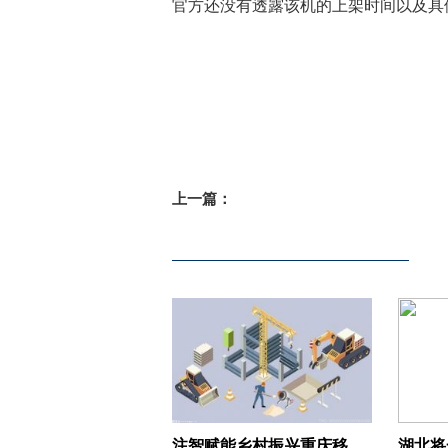
官方还没有透露该机的上架时间以及具
标签：
紫光展锐
搭载国产CPU诺基亚
上一篇：
注智赋能乡村振兴重庆移动率先实现5G网络乡镇全覆盖