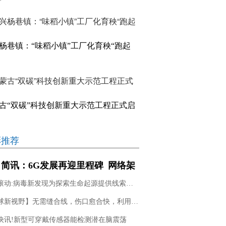
杨巷镇：“味稻小镇”工厂化育秧“跑起
古“双碳”科技创新重大示范工程正式启
彩推荐
简讯：6G发展再迎里程碑 网络架
设计获突破
天天滚动:病毒新发现为探索生命起源提供线索，阿斯加德古菌或是复杂生物祖先
【全球新视野】无需缝合线，伤口愈合快，利用贻贝黏附蛋白实现无疤痕皮肤移植
快讯!新型可穿戴传感器能检测潜在脑震荡