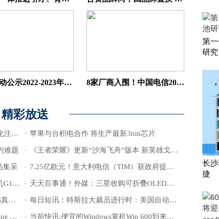
第一
研究
中国移动公示2022-2023年OTN设备集采结果
8家厂商入围！中国电信2022年光纤熔接机评标结果公布
精彩放送
爱立信吴立东：5G价值升维为中国数字化注入更多可能
苹果与台积电合作 将生产最新3nm芯片
的难题
《王者荣耀》更新“沙海飞舟”版本 新英雄戈娅即将上线
长沙
品集采
7.25亿欧元！意大利电信（TIM）获政府提供资金
捷
焦点热门:搭载国产CPU！诺基亚推出新机G11 Plus：3天长续航
天天百事通！外媒：三星收购可折叠OLED屏幕公司Cynora
即时焦点：小尺寸神机 雷军公布小米12S真机：纯白色颜值爱了
每日短讯：特斯拉大裁员进行时：美国自动驾驶团队约200人被裁，涉数据标注岗位
每日看点!小米12S参数曝光：主摄比iPhone 13 Pro Max都猛
当前快讯:便宜的Windows掌机Win 600到来，搭载AMD速龙APU